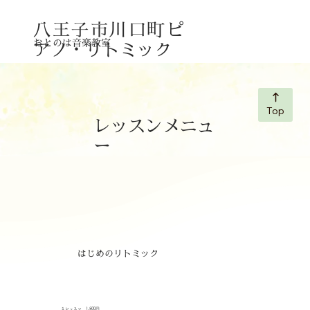
八王子市川口町
ピ
おとのは音楽教室
アノ・リトミック
Top
レッスンメニュ
ー
はじめのリトミック
​１レッスン 1,500円