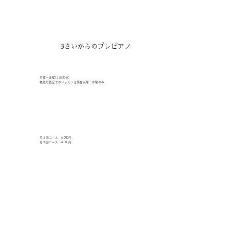
3さいからのプレピアノ
月曜〜金曜(１回30分)
楢原町教室でのレッスンは現在火曜・水曜のみ
月３回コース 6,000円
月２回コース 4,000円