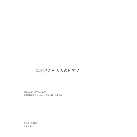
年少さん〜大人のピアノ
月曜〜金曜(1回30分〜40分)
楢原町教室でのレッスンは現在火曜・水曜のみ
月４回 7,000円
入会金なし