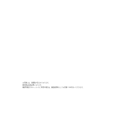
お月謝には、消費税が含まれております。
教材費は別途必要になります。
楢原町教室でのレッスンをご希望の場合は、施設使用料としてお月謝＋500円をいただきます。