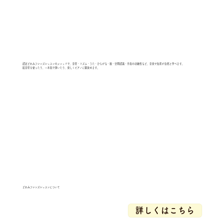
認定どれみフレンズレッスンのメソッドで、音符・リズム・うた・ひらがな・数・空間認識・手指の功緻性など、音楽や知育が自然と学べます。
絵音符を使ったり、一本指で弾いたり、楽しくピアノに馴染めます。
どれみフレンズレッスンについて
詳しくはこちら