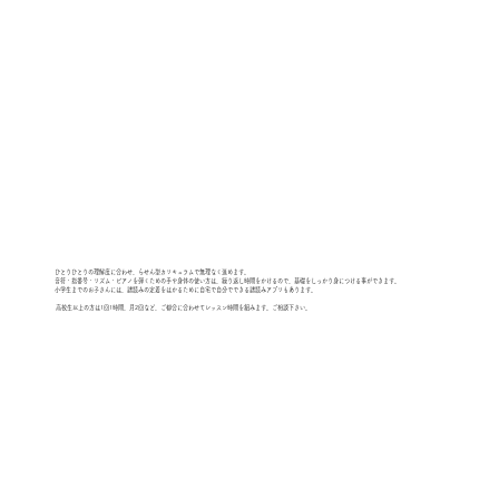
ひとりひとりの理解度に合わせ、らせん型カリキュラムで無理なく進めます。
音符・指番号・リズム・ピアノを弾くための手や身体の使い方は、繰り返し時間をかけるので、基礎をしっかり身につける事ができます。
小学生までのお子さんには、譜読みの定着をはかるために自宅で自分でできる譜読みアプリもあります。
高校生以上の方は1回1時間、月2回など、ご都合に合わせてレッスン時間を組みます。ご相談下さい。