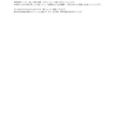
季節の物をテーマに、楽しい道具や楽器、ピクチャーカードを使いながらレッスンします。
40分間フルに生の音楽で思いっきり動くという、音楽教室ならではの経験で、子供もお母さんも笑顔になる楽しいレッスンです！
ひとり歩きができるお子さん向けですが、様子によってご相談いただけます。
基本は月2回参加の進度でカリキュラムを組んでいます。(月1回等、単発の参加も受け付けています)