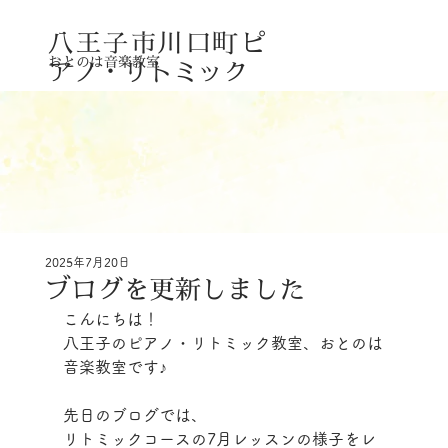
八王子市川口町
ピ
おとのは音楽教室
アノ・リトミック
2025年7月20日
ブログを更新しました
こんにちは！
八王子のピアノ・リトミック教室、おとのは
音楽教室です♪
先日のブログでは、
リトミックコースの7月レッスンの様子をレ