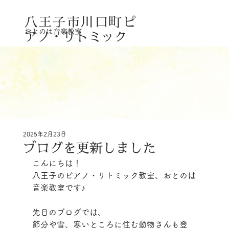
八王子市川口町
ピ
おとのは音楽教室
アノ・リトミック
2025年2月23日
ブログを更新しました
こんにちは！
八王子のピアノ・リトミック教室、おとのは
音楽教室です♪
先日のブログでは、
節分や雪、寒いところに住む動物さんも登